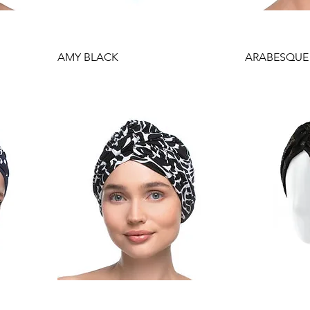
Gyorsnézet
G
AMY BLACK
ARABESQUE