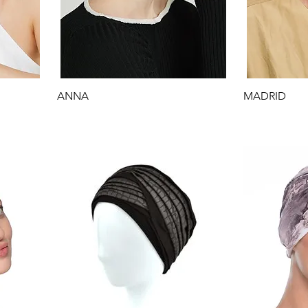
Gyorsnézet
G
ANNA
MADRID