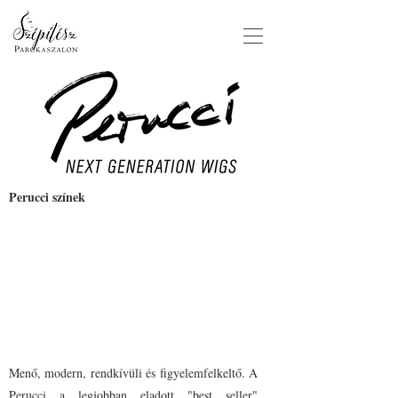
Perucci színek
Menő, modern, rendkívüli és figyelemfelkeltő. A
Perucci a legjobban eladott "best seller"