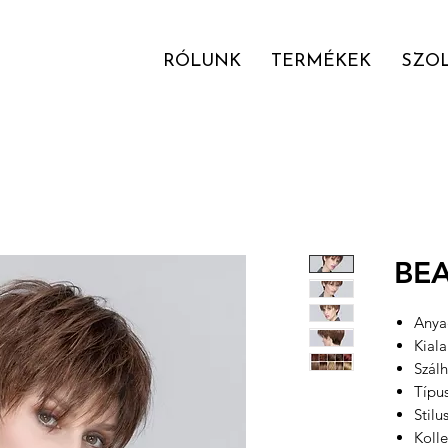
RÓLUNK
TERMÉKEK
SZO
BE
Anyag
Kial
Szál
Típu
Stilu
Kolle