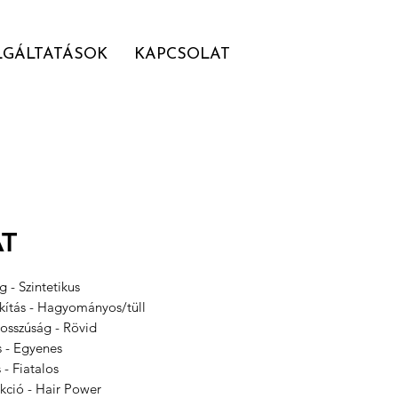
LGÁLTATÁSOK
KAPCSOLAT
AT
 - Szintetikus
akítás - Hagyományos/tüll
hosszúság - Rövid
s - Egyenes
s - Fiatalos
kció - Hair Power