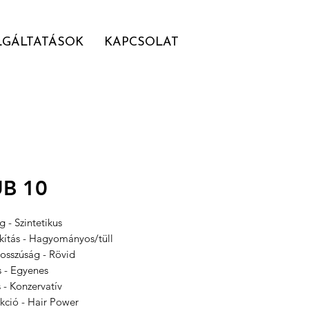
LGÁLTATÁSOK
KAPCSOLAT
B 10
 - Szintetikus
akítás - Hagyományos/tüll
hosszúság - Rövid
s - Egyenes
s - Konzervatív
kció - Hair Power