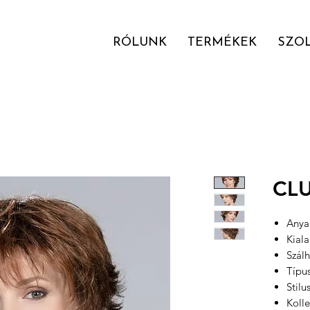
RÓLUNK
TERMÉKEK
SZO
CLU
Anyag
Kial
Szál
Típu
Stilu
Kolle