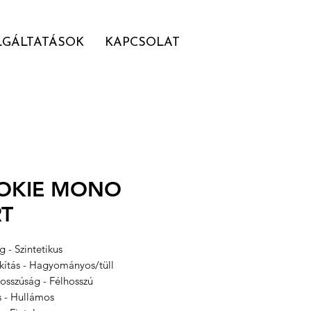
LGÁLTATÁSOK
KAPCSOLAT
OKIE MONO
RT
 - Szintetikus
akítás - Hagyományos/tüll
osszúság - Félhosszú
s - Hullámos