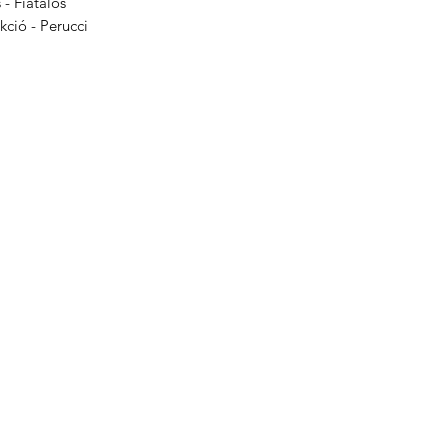
s - Fiatalos
kció - Perucci