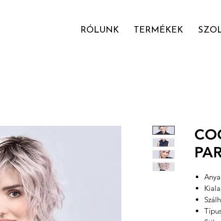
RÓLUNK
TERMÉKEK
SZO
CO
PA
Anyag
Kial
Szálh
Típu