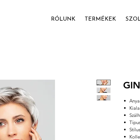
RÓLUNK
TERMÉKEK
SZO
GI
Anyag
Kial
Szál
Típu
Stílu
Kolle