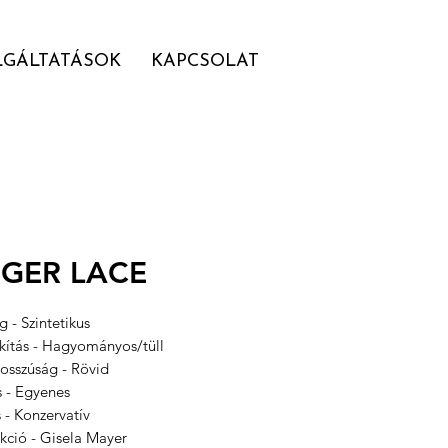
LGÁLTATÁSOK
KAPCSOLAT
NGER LACE
 - Szintetikus
akítás - Hagyományos/tüll
hosszúság - Rövid
s - Egyenes
s - Konzervatív
kció - Gisela Mayer