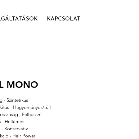
LGÁLTATÁSOK
KAPCSOLAT
RL MONO
 - Szintetikus
akítás - Hagyományos/tüll
osszúság - Félhosszú
s - Hullámos
s - Konzervatív
kció - Hair Power