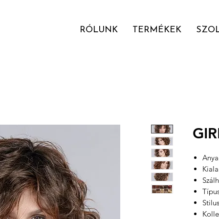
RÓLUNK
TERMÉKEK
SZO
GI
Anyag
Kial
Szálh
Típu
Stilu
Kolle