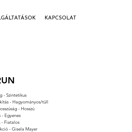
LGÁLTATÁSOK
KAPCSOLAT
RUN
 - Szintetikus
akítás - Hagyományos/tüll
hosszúság - Hosszú
s - Egyenes
s - Fiatalos
kció - Gisela Mayer