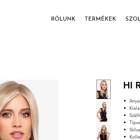
RÓLUNK
TERMÉKEK
SZO
HI 
Anyag
Kial
Szál
Típu
Stílu
Kolle