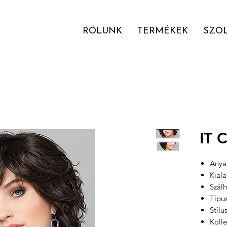
RÓLUNK
TERMÉKEK
SZO
IT 
Anyag
Kial
Szálh
Típu
Stílu
Kolle