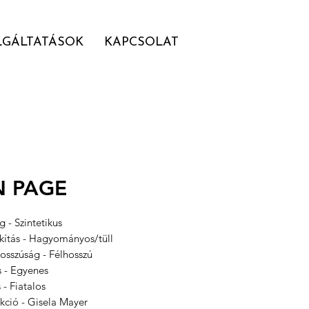
LGÁLTATÁSOK
KAPCSOLAT
N PAGE
 - Szintetikus
akítás - Hagyományos/tüll
osszúság - Félhosszú
s - Egyenes
s - Fiatalos
kció - Gisela Mayer