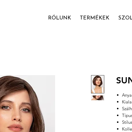
RÓLUNK
TERMÉKEK
SZO
SU
Anyag
Kial
Szálh
Típu
Stílu
Kolle