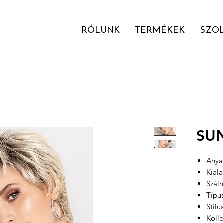
RÓLUNK
TERMÉKEK
SZO
SU
Anyag
Kial
Szál
Típu
Stílu
Kolle