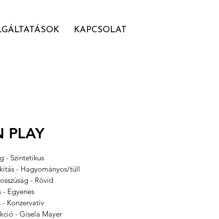
LGÁLTATÁSOK
KAPCSOLAT
N PLAY
 - Szintetikus
akítás - Hagyományos/tüll
hosszúság - Rövid
s - Egyenes
s - Konzervatív
kció - Gisela Mayer