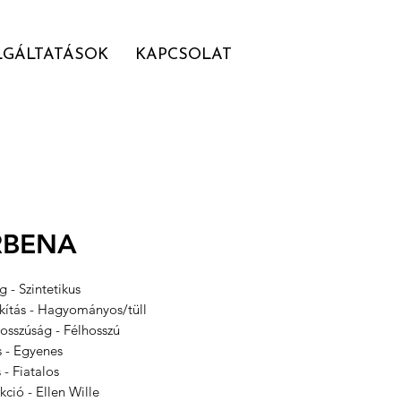
LGÁLTATÁSOK
KAPCSOLAT
RBENA
 - Szintetikus
akítás - Hagyományos/tüll
osszúság - Félhosszú
s - Egyenes
s - Fiatalos
kció - Ellen Wille